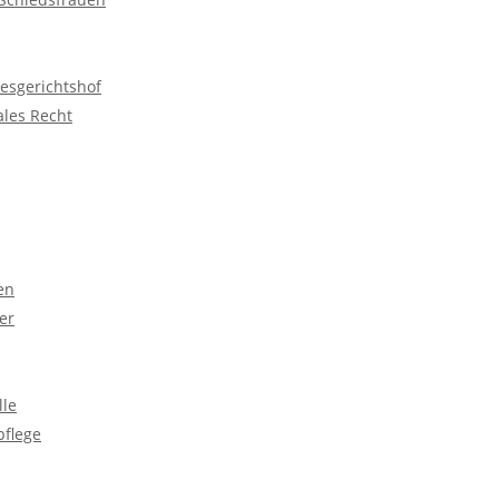
esgerichtshof
ales Recht
en
er
lle
pflege