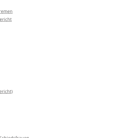
Bremen
ericht
richt)
Schiedsfrauen