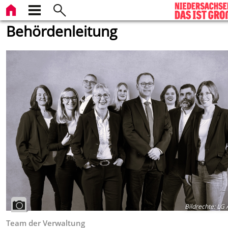
Behördenleitung
Bildrechte
:
LG A
Team der Verwaltung