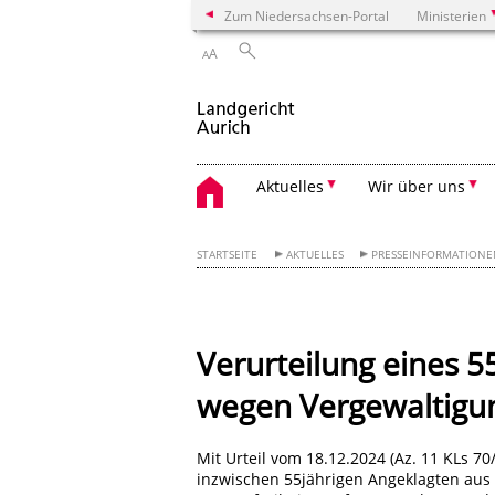
Zum Niedersachsen-Portal
Ministerien
A
A
Aktuelles
Wir über uns
STARTSEITE
AKTUELLES
PRESSEINFORMATION
Verurteilung eines 
wegen Vergewaltigung
Mit Urteil vom 18.12.2024 (Az. 11 KLs 7
inzwischen 55jährigen Angeklagten aus