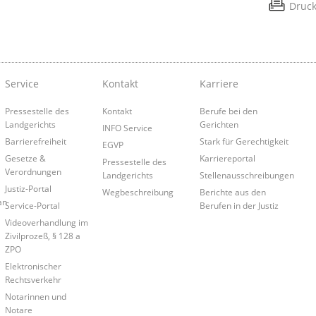
Druc
Service
Kontakt
Karriere
Pressestelle des
Kontakt
Berufe bei den
Landgerichts
Gerichten
INFO Service
Barrierefreiheit
Stark für Gerechtigkeit
EGVP
Gesetze &
Karriereportal
Pressestelle des
Verordnungen
Landgerichts
Stellenausschreibungen
Justiz-Portal
Wegbeschreibung
Berichte aus den
an
Service-Portal
Berufen in der Justiz
Videoverhandlung im
Zivilprozeß, § 128 a
ZPO
Elektronischer
Rechtsverkehr
Notarinnen und
Notare